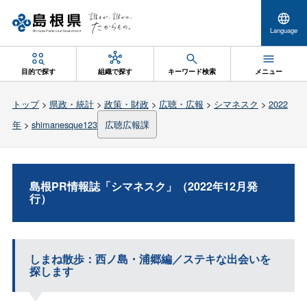
Language
目的で探す
組織で探す
キーワード検索
メニュー
トップ
>
県政・統計
>
政策・財政
>
広聴・広報
>
シマネスク
>
2022
年
>
shimanesque123
広聴広報課
島根PR情報誌「シマネスク」（2022年12月発
行）
しまね散歩：西ノ島・浦郷編／ステキな出会いを
探します