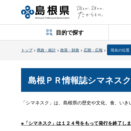
目的で探す
トップ
>
県政・統計
>
政策・財政
>
広聴・広報
>
現在の位置
島根ＰＲ情報誌シマネス
「シマネスク」は、島根県の歴史や文化、食、いき
※「シマネスク」は１２４号をもって発行を終了し