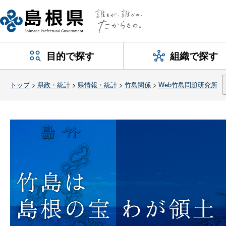
目的で探す
組織で探す
トップ
>
県政・統計
>
県情報・統計
>
竹島関係
>
Web竹島問題研究所