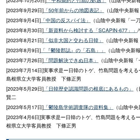
[2023年10月20日]
「平和条約と竹島の処遇」
（山陰中央新報「
[2023年9月29日]
「50年前からの地図表記」
（山陰中央新報「
[2023年9月4日]
「中国の反スパイ法」
（山陰中央新報「一刀領
[2023年8月30日]
「新資料から検討する「SCAPIN-677」」
[2023年8月21日]
「似非大国と交わる日韓」
（山陰中央新報「
[2023年8月9日]
「『鬱陵郡誌』の「石島」」
（山陰中央新報「
[2023年7月26日]
「問題解決できぬ日本」
（山陰中央新報「一
[2023年7月14日]実事求是ー日韓のトゲ、竹島問題を考える
島根県立大学客員教
授
下條正男
[2023年5月29日]
「日韓歴史認識問題の根底にあるもの」
（
賢二
[2023年5月17日]
「鬱陵島学術調査隊の資料集」
（山陰中央新
[2023年4月6日]実事求是ー日韓のトゲ、竹島問題を考える
根県立大学客員教
授
下條正男