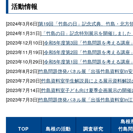
活動情報
[2024年3月6日]
第19回「竹島の日」記念式典、竹島・北方
[2024年1月31日]
「竹島の日」記念特別展示を開催しました
[2023年12月10日]
令和5年度第3回「竹島問題を考える講座
[2023年11月19日]
令和5年度第2回「竹島問題を考える講座
[2023年10月29日]
令和5年度第1回「竹島問題を考える講座
[2023年8月2日]
竹島問題啓発パネル展「出張竹島資料室in
[2023年7月20日]
竹島資料室学生解説員による展示資料解説
[2023年7月14日]
竹島資料室子ども向け夏季企画展示の開催
[2023年7月3日]
竹島問題啓発パネル展「出張竹島資料室in
島根
TOP
島根の活動
調査研究
竹島