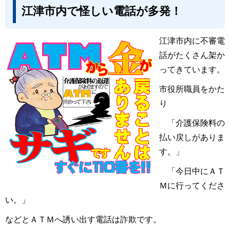
江津市内で怪しい電話が多発！
江津市内に不審電
話がたくさん架か
ってきています。
市役所職員をかた
り
「介護保険料の
払い戻しがありま
す。」
「今日中にＡＴ
Ｍに行ってくださ
い。」
などとＡＴＭへ誘い出す電話は詐欺です。