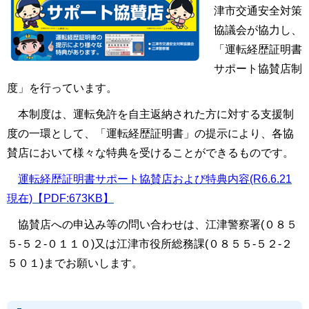
津市交通安全対策
協議会が協力し、
「運転経歴証明書
サポート協賛店制
度」を行っています。
本制度は、運転免許を自主返納された方に対する支援制
度の一環として、「運転経歴証明書」の提示により、各協
賛店において様々な特典を受けることができるものです。
運転経歴証明書サポート協賛店および特典内容(R6.6.21
現在)【PDF:673KB】
協賛店への申込み等の問い合わせは、江津警察署
(
０８５
５-５２-０１１０
)
又は江津市役所総務課
(
０８５５-５２-２
５０１
)
までお願いします。