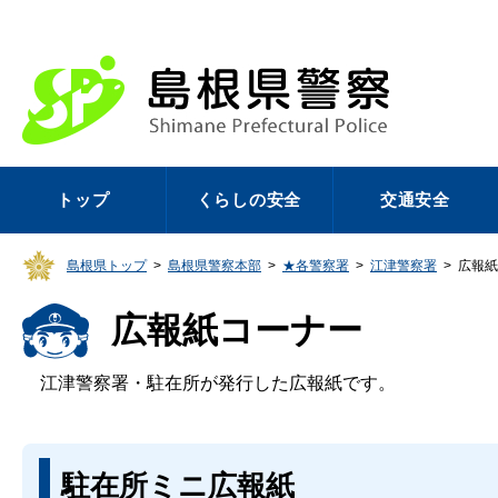
トップ
くらしの安全
交通安全
島根県トップ
>
島根県警察本部
>
★各警察署
>
江津警察署
>
広報紙
広報紙コーナー
江津警察署・駐在所が発行した広報紙です。
駐在所ミニ広報紙