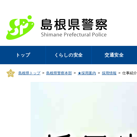
トップ
くらしの安全
交通安全
島根県トップ
>
島根県警察本部
>
★採用案内
>
採用情報
>
仕事紹介