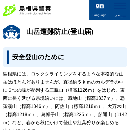
Language
メニュー
山岳遭難防止(登山届)
安全登山のために
島根県には、ロッククライミングをするような本格的な山
岳はほとんどありませんが、直径約５ｋｍのカルデラの中
に６つの峰が配列する三瓶山（標高1126ｍ）をはじめ、東
西に長く延びる県境沿いには、寂地山（標高1337ｍ）、恐
羅漢山（標高1346ｍ）、阿佐山（標高1218ｍ）、大万木山
（標高1218ｍ）、鳥帽子山（標高1225ｍ）、船通山（1142
ｍ）など、春から秋にかけて登山や紅葉狩りが楽しめる