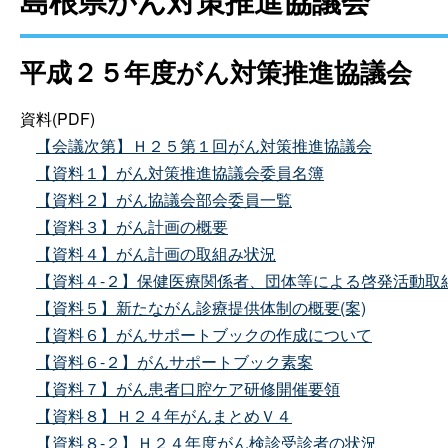
島根県がん対策推進協議会
平成２５年度がん対策推進協議会
資料(PDF)
【会議次第】Ｈ２５第１回がん対策推進協議会
【資料１】がん対策推進協議会委員名簿
【資料２】がん協議会部会委員一覧
【資料３】がん計画の概要
【資料４】がん計画の取組み状況
【資料４-２】保健医療関係者、団体等による啓発活動取
【資料５】新たながん診療提供体制の概要(案)
【資料６】がんサポートブックの作成について
【資料６-２】がんサポートブック素案
【資料７】がん患者口腔ケア研修開催要領
【資料８】Ｈ２４年がんまとめＶ４
【資料８-２】Ｈ２４年度がん検診受診者の状況