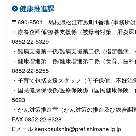
健康推進課
〒690-8501 島根県松江市殿町1番地 (事
・療養企画係/療養支援係（被爆者対策、肝炎
0852-22-5329
・難病支援第一係/難病支援第二係（指定難病、小児慢
・健康増進第一係/健康増進第二係（食育、歯
0852-22-5255
・子育て包括支援スタッフ（母子保健、不妊治療費助
・国民健康保険係/医療保険係（国民健康保険、保険
5623
・がん対策推進室（がん対策の推進及び総合調整）08
FAX 0852-22-6328
Eメール kenkosuishin@pref.shimane.lg.jp