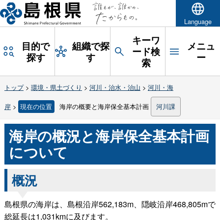
Language
キーワ
目的で
組織で探
メニュ
ード検
探す
す
ー
索
トップ
>
環境・県土づくり
>
河川・治水・治山
>
河川・海
岸
>
現在の位置
海岸の概要と海岸保全基本計画
河川課
海岸の概況と海岸保全基本計画
について
概況
島根県の海岸は、島根沿岸562,183m、隠岐沿岸468,805mで
総延長は1,031kmに及びます。