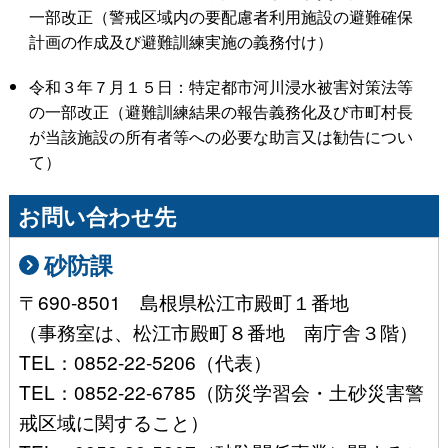
一部改正（警戒区域内の要配慮者利用施設の避難確保
計画の作成及び避難訓練実施の義務付け）
令和３年７月１５日：特定都市河川浸水被害対策法等
の一部改正（避難訓練結果の報告義務化及び市町村長
が当該施設の所有者等への必要な助言又は勧告につい
て）
お問い合わせ先
砂防課
〒690-8501 島根県松江市殿町１番地
（事務室は、松江市殿町８番地 南庁舎３階）
TEL：0852-22-5206（代表）
TEL：0852-22-6785（防災学習会・土砂災害警
戒区域に関すること）