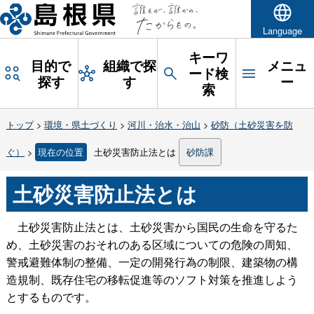
Language
キーワ
目的で
組織で探
メニュ
ード検
探す
す
ー
索
トップ
>
環境・県土づくり
>
河川・治水・治山
>
砂防（土砂災害を防
ぐ）
>
現在の位置
土砂災害防止法とは
砂防課
土砂災害防止法とは
土砂災害防止法とは、土砂災害から国民の生命を守るた
め、土砂災害のおそれのある区域についての危険の周知、
警戒避難体制の整備、一定の開発行為の制限、建築物の構
造規制、既存住宅の移転促進等のソフト対策を推進しよう
とするものです。