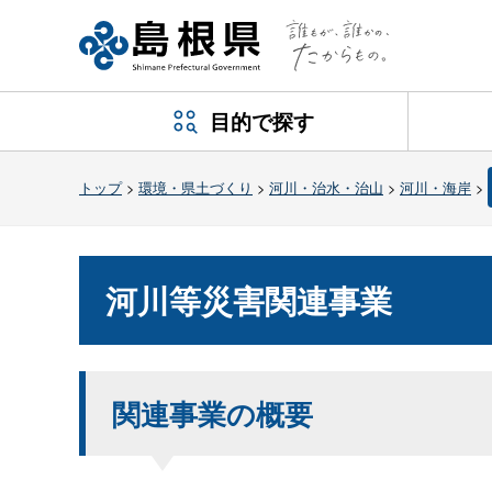
目的で探す
トップ
>
環境・県土づくり
>
河川・治水・治山
>
河川・海岸
>
河川等災害関連事業
関連事業の概要