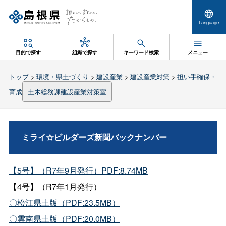
Language
目的で探す
組織で探す
キーワード検索
メニュー
トップ
>
環境・県土づくり
>
建設産業
>
建設産業対策
>
担い手確保・
育成
土木総務課建設産業対策室
ミライ☆ビルダーズ新聞バックナンバー
【5号】（R7年9月発行）PDF:8.74MB
【4号】（R7年1月発行）
〇松江県土版（PDF:23.5MB）
〇雲南県土版（PDF:20.0MB）