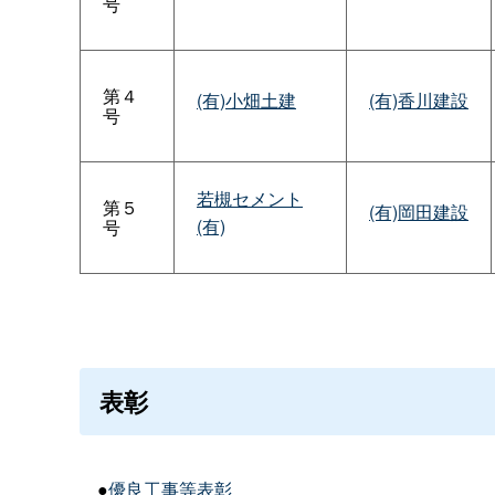
号
第４
(有)小畑土建
(有)香川建設
号
若槻セメント
第５
(有)岡田建設
(有)
号
表彰
●
優良工事等表彰