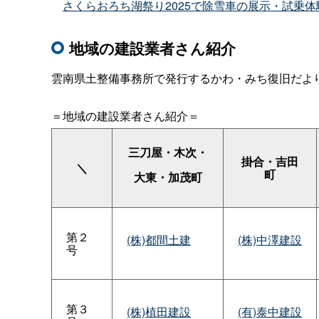
さくらおろち湖祭り2025で除雪車の展示・試乗
地域の建設業者さん紹介
雲南県土整備事務所で発行するかわ・みち復旧だよ
＝地域の建設業者さん紹介＝
三刀屋・木次・
掛合・吉田
＼
町
大東・加茂町
第２
(株)都間土建
(株)中澤建設
号
第３
(株)植田建設
(有)泰中建設