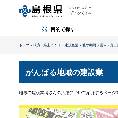
目的で探す
トップ
>
環境・県土づくり
>
建設産業
>
地方機関
>
雲南・奥出
がんばる地域の建設業
地域の建設業者さんの活躍について紹介するページ