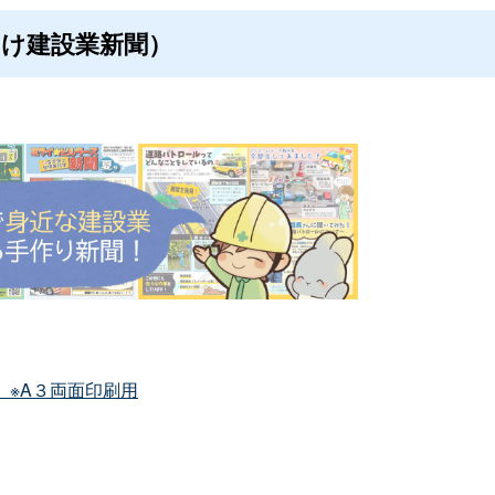
け建設業新聞）
）※A３両面印刷用