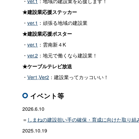
・
ver.1
：地域の建設業を応援します！
★建設業応援ステッカー
・
ver.1
：頑張る地域の建設業
★建設業応援ポスター
・
ver.1
：雲南新４K
・
ver.2
：地元で働くなら建設業！
★ケーブルテレビ放送
・
Ver1,Ver2
：建設業ってカッコいい！
イベント等
2026.6.10
＝
しまねの建設担い手の確保・育成に向けた取り組み
2025.10.19