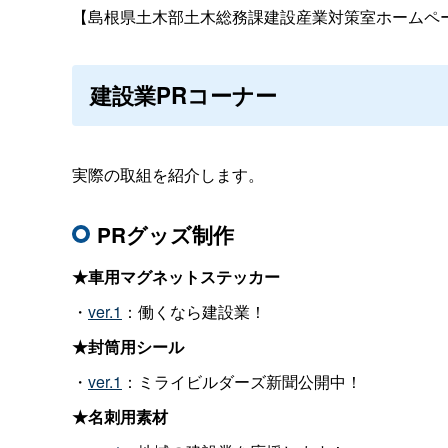
【島根県土木部土木総務課建設産業対策室ホームペ
建設業PRコーナー
実際の取組を紹介します。
PRグッズ制作
★車用マグネットステッカー
・
ver.1
：働くなら建設業！
★封筒用シール
・
ver.1
：ミライビルダーズ新聞公開中！
★名刺用素材