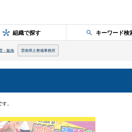
組織で探す
キーワード検
雲・飯南
雲南県土整備事務所
です。