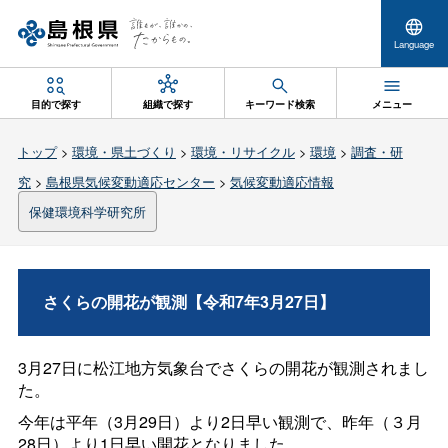
Language
目的で探す
組織で探す
キーワード検索
メニュー
トップ
>
環境・県土づくり
>
環境・リサイクル
>
環境
>
調査・研
究
>
島根県気候変動適応センター
>
気候変動適応情報
保健環境科学研究所
さくらの開花が観測【令和7年3月27日】
3月27日に松江地方気象台でさくらの開花が観測されまし
た。
今年は平年（3月29日）より2日早い観測で、昨年（３月
28日）より1日早い開花となりました。