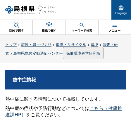
Language
目的で探す
組織で探す
キーワード検索
メニュー
トップ
>
環境・県土づくり
>
環境・リサイクル
>
環境
>
調査・研
究
>
島根県気候変動適応センター
保健環境科学研究所
熱中症情報
熱中症に関する情報について掲載しています。
熱中症の症状や予防行動などについては
こちら（健康推
進課HP）
をご覧ください。