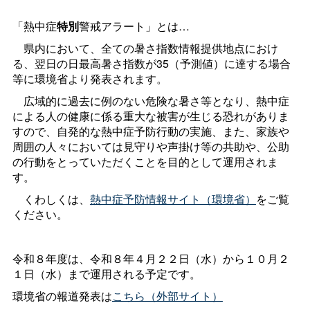
「熱中症
特別
警戒アラート」とは…
県内において、全ての暑さ指数情報提供地点におけ
る、翌日の日最高暑さ指数が35（予測値）に達する場合
等に環境省より発表されます。
広域的に過去に例のない危険な暑さ等となり、熱中症
による人の健康に係る重大な被害が生じる恐れがありま
すので、自発的な熱中症予防行動の実施、また、家族や
周囲の人々においては見守りや声掛け等の共助や、公助
の行動をとっていただくことを目的として運用されま
す。
くわしくは、
熱中症予防情報サイト（環境省）
をご覧
ください。
令和８年度は、令和８年４月２２日（水）から１０月２
１日（水）まで運用される予定です。
環境省の報道発表は
こちら（外部サイト）