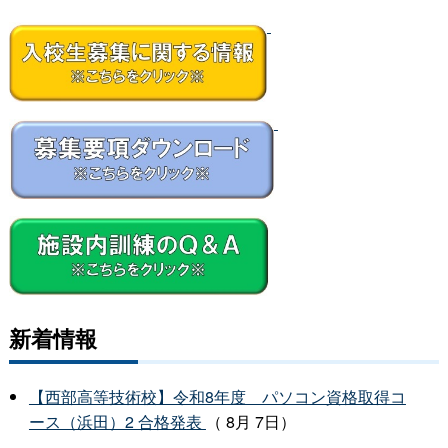
-
--
新着情報
【西部高等技術校】令和8年度 パソコン資格取得コ
ース（浜田）2 合格発表
（ 8月 7日）