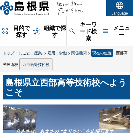
Language
キーワ
目的で
組織で探
メニュ
ード検
探す
す
ー
索
トップ
>
しごと・産業
>
雇用・労働
>
関係機関
>
現在の位置
西部高
等技術校
西部高等技術校
島根県立西部高等技術校へよう
こそ