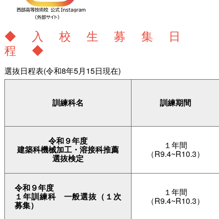
◆入校生募集日
程◆
選抜日程表(令和8年5月15日現在)
訓練科名
訓練期間
令和９年度
１年間
建築科機械加工・溶接科推薦
（R9.4~R10.3）
選抜検定
令和９年度
１年間
１年訓練
科
一般選抜（１次
（R9.4~R10.3）
募集）