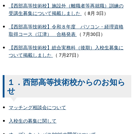
【西部高等技術校】施設外（離職者等再就職）訓練の
受講生募集について掲載しました
（ 8月 3日）
【西部高等技術校】令和８年度 パソコン・経理資格
取得コース（江津） 合格発表
（ 7月30日）
【西部高等技術校】総合実務科（後期）入校生募集に
ついて掲載しました
（ 7月27日）
以上
１．西部高等技術校からのお知ら
せ
マッチング相談会について
入校生の募集に関して