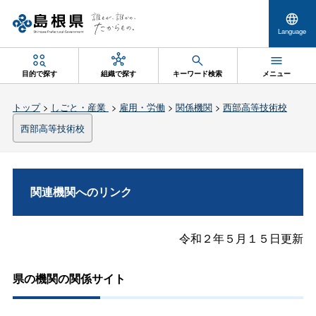
Language
目的で探す
組織で探す
キーワード検索
メニュー
トップ
>
しごと・産業
>
雇用・労働
>
関係機関
>
西部高等技術校
西部高等技術校
関連機関へのリンク
令和２年５月１５日更新
県の機関の関係サイト