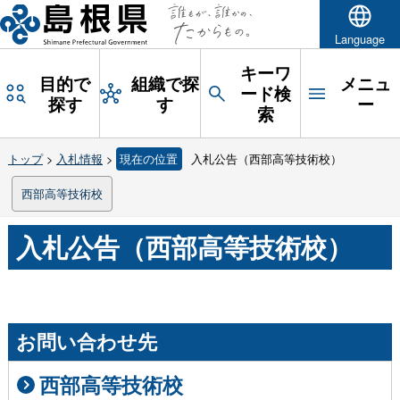
Language
キーワ
目的で
組織で探
メニュ
ード検
探す
す
ー
索
トップ
>
入札情報
>
現在の位置
入札公告（西部高等技術校）
西部高等技術校
入札公告（西部高等技術校）
お問い合わせ先
西部高等技術校