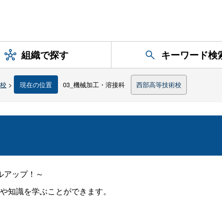
組織で探す
キーワード検
校
>
現在の位置
03_機械加工・溶接科
西部高等技術校
ルアップ！～
や知識を学ぶことができます。