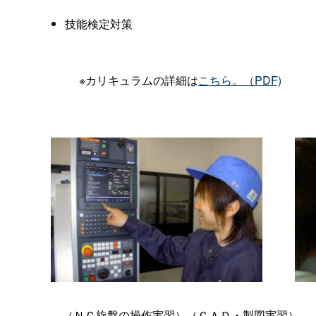
技能検定対策
※カリキュラムの詳細は
こちら。（
PDF)
（ＮＣ旋盤の操作実習）（ＣＡＤ・製図実習）