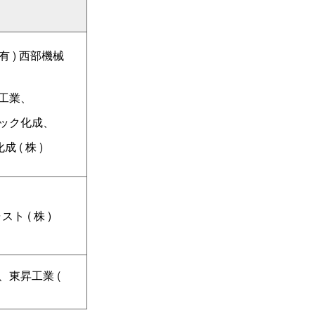
）
有
)
西部機械
工業、
ック化成、
化成
(
株
)
ャスト
(
株
)
、東昇工業
(