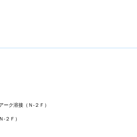
アーク溶接（Ｎ
-
２Ｆ）
Ｎ
-
２Ｆ）