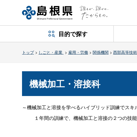
目的で探す
トップ
>
しごと・産業
>
雇用・労働
>
関係機関
>
西部高等技術
機械加工・溶接科
～機械加工と溶接を学べるハイブリッド訓練でスキ
１年間の訓練で、機械加工と溶接の２つの技能