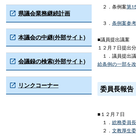
２．条例案
第1
県議会業務継続計画
３．
条例案参
本議会の中継(外部サイト)
■議員提出議案
１２月７日提出
１．議員提出議
会議録の検索(外部サイト)
給条例の一部を
リンクコーナー
委員長報告
■１２月７日
１．
総務委員
２．
文教厚生