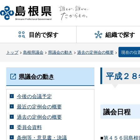
目的で探す
組織で探す
トップ
>
島根県議会
>
県議会の動き
>
過去の定例会の概要
>
現在の位
平成２８
県議会の動き
今後の会議予定
最近の定例会の概要
議会日程
過去の定例会の概要
委員会資料
条例等・意見書・決議
■
第４５６回島根