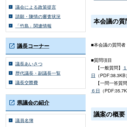
議会による政策提言
請願・陳情の審査状況
本会議の質
「竹島」関連情報
■本会議の質問者
議長コーナー
■質問項目
議長あいさつ
【一般質問】
歴代議長・副議長一覧
日
（PDF:38.3K
議長交際費
【一問一答質問
６日
（PDF:35.7
県議会の紹介
議案の概要
議員名簿