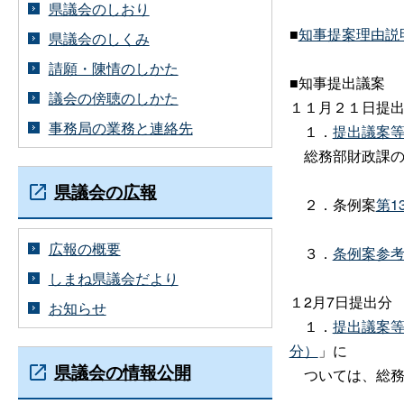
県議会のしおり
■
知事提案理由説
県議会のしくみ
請願・陳情のしかた
■知事提出議案
議会の傍聴のしかた
１１月２１日提
事務局の業務と連絡先
１．
提出議案
総務部財政課の
県議会の広報
２．条例案
第1
広報の概要
３．
条例案参
しまね県議会だより
１2月7日提出分
お知らせ
１．
提出議案
分）
」に
県議会の情報公開
ついては、総務