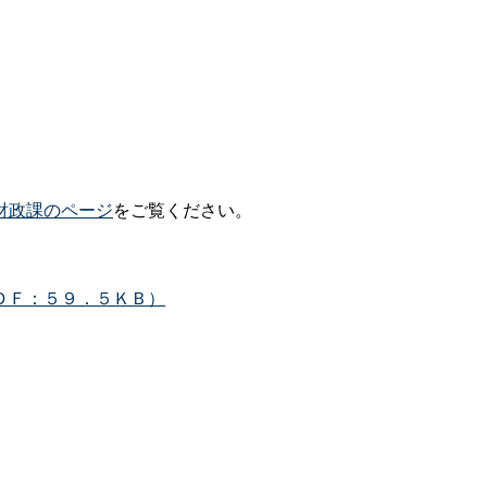
財政課のページ
をご覧ください。
ＤＦ：５９．５ＫＢ）