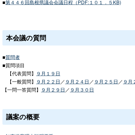
■
第４４６回島根県議会会議日程（PDF:１０１．５KB)
本会議の質問
■
質問者
■質問項目
【代表質問】
９月１９日
【一般質問】
９月２２日
／
９月２４日
／
９月２５日
／
９月
【一問一答質問】
９月２９日
／
９月３０日
議案の概要