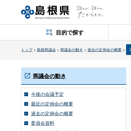
目的で探す
トップ
>
島根県議会
>
県議会の動き
>
過去の定例会の概要
>
県議会の動き
今後の会議予定
最近の定例会の概要
過去の定例会の概要
委員会資料