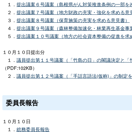
１．
提出議案６号議案（島根県がん対策推進条例の一部を
２．
提出議案７号議案（地方財政の充実・強化を求める意
３．
提出議案８号議案（保育施策の充実を求める意見書）
４．
提出議案９号議案（森林整備加速化・林業再生基金事
５．
提出議案１０号議案（地方の社会資本整備の促進を求
１０月１０日提出分
１．
議員提出第１１号議案（「竹島の日」の閣議決定と「
（PDF:102KB）
２．
議員提出第１２号議案（「手話言語法(仮称)」の制定
委員長報告
１０月１０日
１．
総務委員長報告