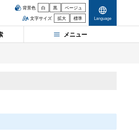
背景色
白
黒
ベージュ
文字サイズ
拡大
標準
Language
索
メニュー