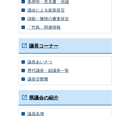
条例等・意見書・決議
議会による政策提言
請願・陳情の審査状況
「竹島」関連情報
議長コーナー
議長あいさつ
歴代議長・副議長一覧
議長交際費
県議会の紹介
議員名簿