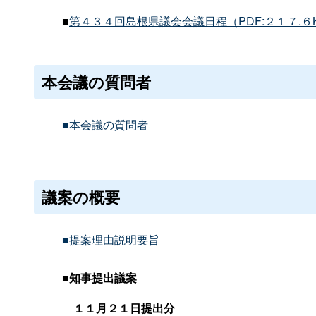
■
第４３４回島根県議会会議日程（PDF:２１７.６K
本会議の質問者
■本会議の質問者
議案の概要
■提案理由説明要旨
■
知事提出議案
１１月２１日提出分