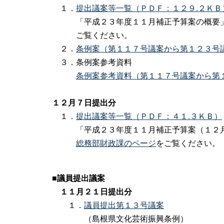
１．
提出議案等一覧（ＰＤＦ：１２９.２ＫＢ
「平成２３年度１１月補正予算案の概要」
ご覧ください。
２．
条例案（第１１７号議案から第１２３号
３．条例案参考資料
条例案参考資料（第１１７号議案から第
１２
月７日提出分
１．
提出議案等一覧（ＰＤＦ：４１.３ＫＢ）
「平成２３年度１１月補正予算案（１２月７
総務部財政課のページ
をご覧ください。
■
議員提出議案
１１月２１日提出分
１．
議員提出第１３号議案
（島根県文化芸術振興条例