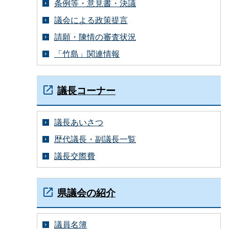
条例等・意見書・決議
議会による政策提言
請願・陳情の審査状況
「竹島」関連情報
議長コーナー
議長あいさつ
歴代議長・副議長一覧
議長交際費
県議会の紹介
議員名簿