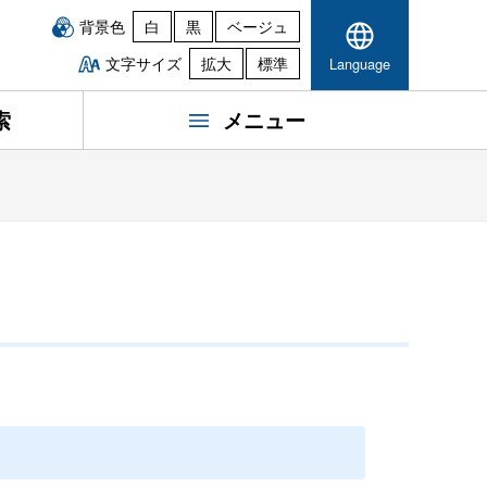
背景色
白
黒
ベージュ
文字サイズ
拡大
標準
Language
索
メニュー