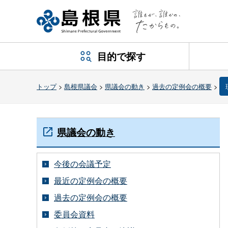
目的で探す
トップ
>
島根県議会
>
県議会の動き
>
過去の定例会の概要
>
県議会の動き
今後の会議予定
最近の定例会の概要
過去の定例会の概要
委員会資料