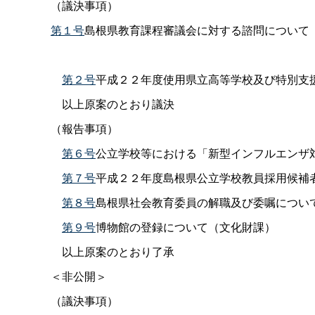
（議決事項）
第１号
島根県教育課程審議会に対する諮問について
第２号
平成２２年度使用県立高等学校及び特別支
以上原案のとおり議決
（報告事項）
第６号
公立学校等における「新型インフルエンザ
第７号
平成２２年度島根県公立学校教員採用候補
第８号
島根県社会教育委員の解職及び委嘱につい
第９号
博物館の登録について（文化財課）
以上原案のとおり了承
＜非公開＞
（議決事項）