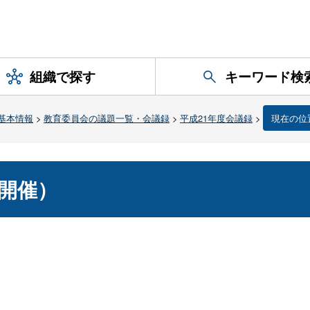
組織で探す
キーワード検
基本情報
>
教育委員会の議題一覧・会議録
>
平成21年度会議録
>
現在の位
開催）