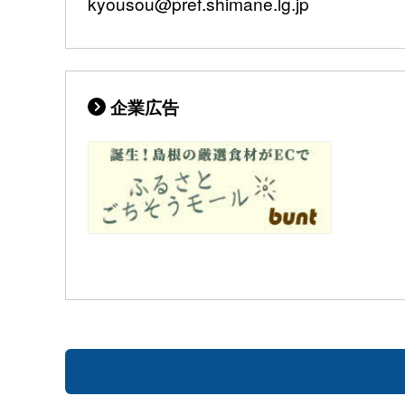
kyousou@pref.shimane.lg.jp
企業広告