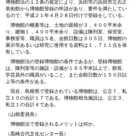
博物館法の１２条の規定により、浜田市の浜田市立石正
美術館から博物館登録の申請があり、要件を満たしてい
るので、平成２１年４月２８日付けで登録をしている。
博物館の概要等は、土地の面積が３，４００平米余
り、建物１，４００平米余り、設備は陳列室、保管室、
事務室等、職員は５名、会館日数は３０５日、博物館の
展示等あるいは研究に使用する資料は１，７１１点を保
有している。
博物館法の登録博物館の条件であるが、登録博物館
は、陳列室等の施設・設備が１６５平米以上で、館長、
学芸員外の職員がいること、また会館日数が１５０日以
上等の条件がある。
現在、島根県で登録されている博物館は、公立７、私
立１０の合計１７である。博物館相当施設は、公立３、
私立１の合計４である。
（山根委員長）
博物館法で登録されるメリットは何か。
（黒崎古代文化センター長）