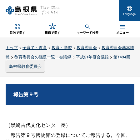
Language
目的で探す
組織で探す
キーワード検索
メニュー
トップ
>
子育て・教育
>
教育・学習
>
教育委員会
>
教育委員会基本情
報
>
教育委員会の議題一覧・会議録
>
平成21年度会議録
>
第1434回
島根県教育委員会
報告第９号
（黒崎古代文化センター長）
報告第９号博物館の登録についてご報告する。今回、