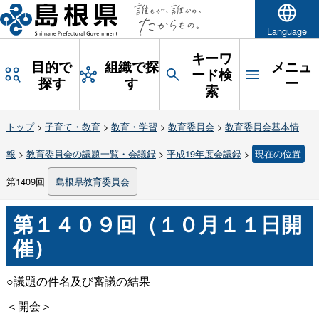
Language
キーワ
目的で
組織で探
メニュ
ード検
探す
す
ー
索
トップ
>
子育て・教育
>
教育・学習
>
教育委員会
>
教育委員会基本情
報
>
教育委員会の議題一覧・会議録
>
平成19年度会議録
>
現在の位置
第1409回
島根県教育委員会
第１４０９回（１０月１１日開
催）
○議題の件名及び審議の結果
＜開会＞