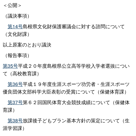
＜公開＞
（議決事項）
第14号
島根県文化財保護審議会に対する諮問について
（文化財課）
以上原案のとおり議決
（報告事項）
第35号
平成２０年度島根県公立高等学校入学者選抜につい
て（高校教育課）
第36号
平成１９年度生涯スポーツ功労者・生涯スポーツ
優良団体文部科学大臣表彰の受賞について（保健体育課）
第37号
第６２回国民体育大会競技成績について（保健体
育課）
第38号
放課後子どもプラン基本方針の策定について（生
涯学習課）