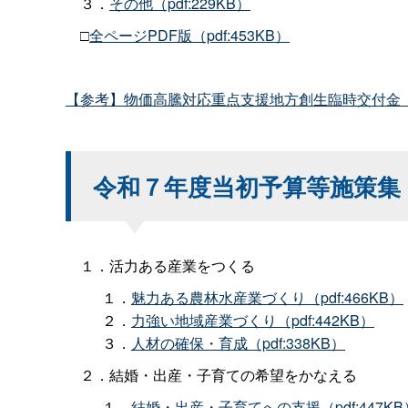
３．
その他（pdf:229KB）
□
全ページPDF版（pdf:453KB）
【参考】物価高騰対応重点支援地方創生臨時交付金
令和７年度当初予算等施策集
１．活力ある産業をつくる
１．
魅力ある農林水産業づくり（pdf:466KB）
２．
力強い地域産業づくり（pdf:442KB）
３．
人材の確保・育成（pdf:338KB）
２．結婚・出産・子育ての希望をかなえる
１．
結婚・出産・子育てへの支援（pdf:447KB