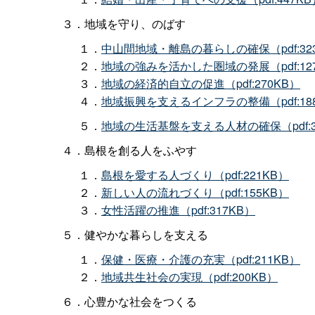
３．地域を守り、のばす
１．
中山間地域・離島の暮らしの確保（pdf:32
２．
地域の強みを活かした圏域の発展（pdf:12
３．
地域の経済的自立の促進（pdf:270KB）
４．
地域振興を支えるインフラの整備（pdf:18
５．
地域の生活基盤を支える人材の確保（pdf:3
４．島根を創る人をふやす
１．
島根を愛する人づくり（pdf:221KB）
２．
新しい人の流れづくり（pdf:155KB）
３．
女性活躍の推進（pdf:317KB）
５．健やかな暮らしを支える
１．
保健・医療・介護の充実（pdf:211KB）
２．
地域共生社会の実現（pdf:200KB）
６．心豊かな社会をつくる