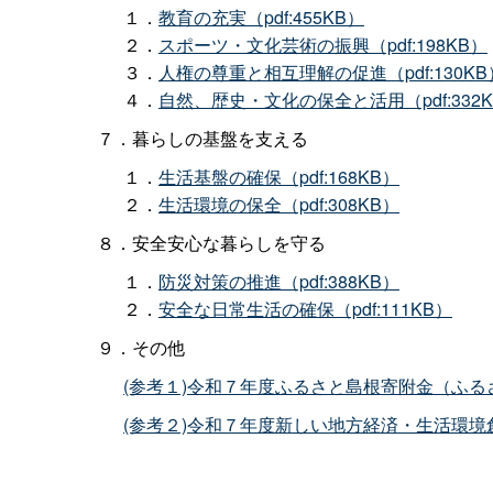
１．
教育の充実（pdf:455KB）
２．
スポーツ・文化芸術の振興（pdf:198KB）
３．
人権の尊重と相互理解の促進（pdf:130KB
４．
自然、歴史・文化の保全と活用（pdf:332
７．暮らしの基盤を支える
１．
生活基盤の確保（pdf:168KB）
２．
生活環境の保全（pdf:308KB）
８．安全安心な暮らしを守る
１．
防災対策の推進（pdf:388KB）
２．
安全な日常生活の確保（pdf:111KB）
９．その他
(参考１)令和７年度ふるさと島根寄附金（ふるさと
(参考２)令和７年度新しい地方経済・生活環境創