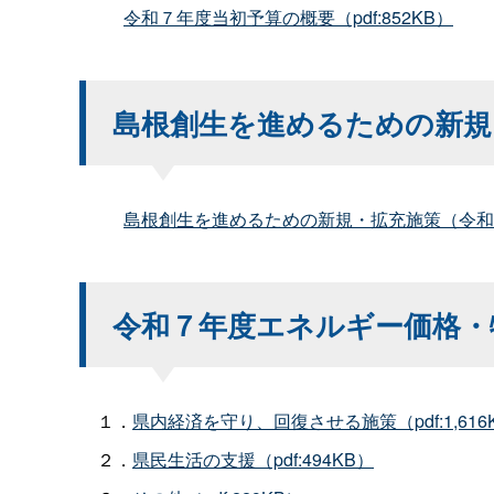
令和７年度当初予算の概要（pdf:852KB）
島根創生を進めるための新規
島根創生を進めるための新規・拡充施策（令和７年
令和７年度エネルギー価格・
１．
県内経済を守り、回復させる施策（pdf:1,616
２．
県民生活の支援（pdf:494KB）