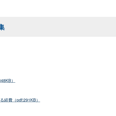
集
48KB）
費（pdf:291KB）