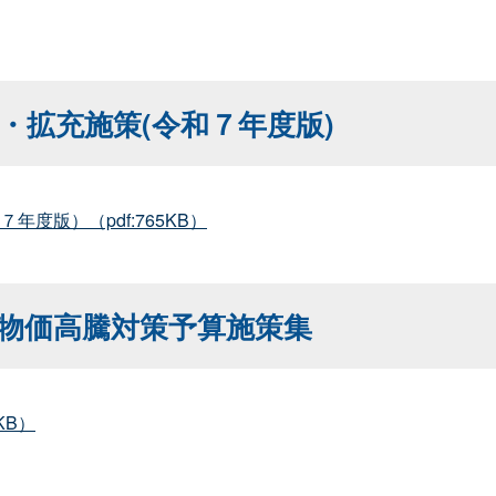
・拡充施策(令和７年度版)
度版）（pdf:765KB）
物価高騰対策予算施策集
KB）