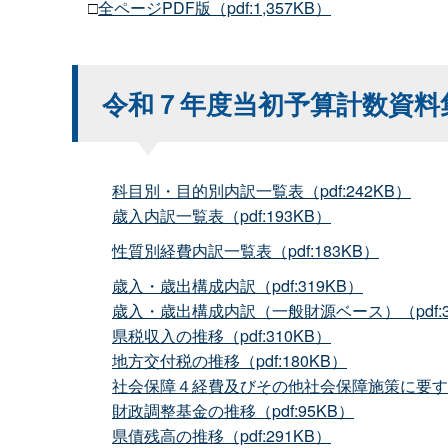
□
全ページPDF版（pdf:1,357KB）
令和７年度当初予算計数資料
科目別・目的別内訳一覧表（pdf:242KB）
歳入内訳一覧表（pdf:193KB）
性質別経費内訳一覧表（pdf:183KB）
歳入・歳出構成内訳（pdf:319KB）
歳入・歳出構成内訳（一般財源ベース）（pdf:3
県税収入の推移（pdf:310KB）
地方交付税の推移（pdf:180KB）
社会保障４経費及びその他社会保障施策に要する経
財政調整基金の推移（pdf:95KB）
県債残高の推移（pdf:291KB）