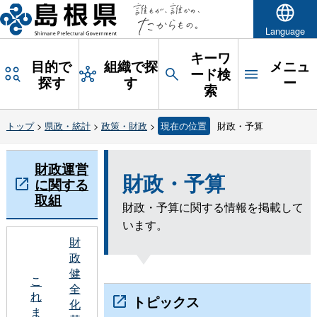
Language
キーワ
目的で
組織で探
メニュ
ード検
探す
す
ー
索
トップ
>
県政・統計
>
政策・財政
>
現在の位置
財政・予算
財政運営
財政・予算
に関する
取組
財政・予算に関する情報を掲載して
います。
財
政
健
こ
全
れ
トピックス
化
ま