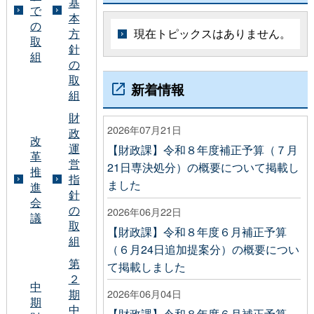
基
で
本
の
方
現在トピックスはありません。
取
針
組
の
取
新着情報
組
財
2026年07月21日
政
改
運
【財政課】令和８年度補正予算（７月
革
営
21日専決処分）の概要について掲載し
推
指
ました
進
針
会
の
2026年06月22日
議
取
【財政課】令和８年度６月補正予算
組
（６月24日追加提案分）の概要につい
第
て掲載しました
２
中
期
2026年06月04日
期
中
【財政課】令和８年度６月補正予算