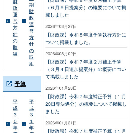
財
期
（６月９日提案分）の概要について掲
政
財
運
載しました
政
営
運
2026年03月27日
方
営
針
【財政課】令和８年度予算執行方針に
方
の
ついて掲載しました。
針
取
の
2026年03月02日
組
取
【財政課】令和７年度２月補正予算
組
（３月４日追加提案分）の概要につい
て掲載しました
予算
2026年01月23日
【財政課】令和７年度補正予算（１月
平
平
23日専決処分）の概要について掲載し
成
成
ました
３
３
０
１
2026年01月21日
年
年
【財政課】令和７年度補正予算（１月