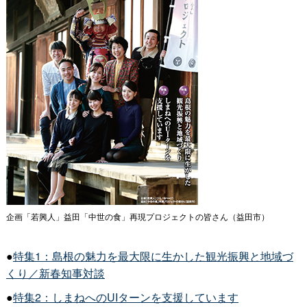
企画「若興人」益田「中世の食」再現プロジェクトの皆さん（益田市）
●
特集1：島根の魅力を最大限に生かした観光振興と地域づ
くり／新春知事対談
●
特集2：しまねへのUIターンを支援しています