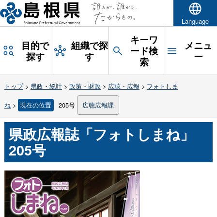
Language
キーワ
目的で
組織で探
メニュ
ード検
探す
す
ー
索
トップ
>
県政・統計
>
政策・財政
>
広聴・広報
>
フォトしま
ね
>
現在の位置
205号
広聴広報課
県政広報誌「フォトしまね」
205号