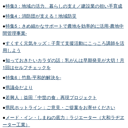
●
特集3：地域の活力、暮らしの支え／建設業の担い手育成
●
特集4：消防団が支える！地域防災
●
特集5：きめ細かなサポートで農地を効率的に活用-農地中
間管理事業-
●
すくすく元気キッズ：子育て支援活動にこっころ講師を活
用しよう
●
知っておきたいカラダの話：乳がんは早期発見が大切！月
1回はセルフチェックを
●
特集6：竹島-平和的解決を-
●
県議会だより
●
若興人：益田「中世の食」再現プロジェクト
●
県民ホットライン：ご意見・ご提案をお寄せください
●
メード・イン・しまねの底力：ラジエーター（大和ラヂヱ
ーター工業）