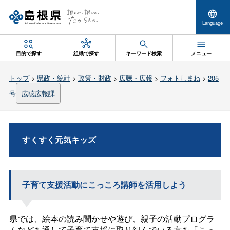
Language
目的で探す
組織で探す
キーワード検索
メニュー
トップ
>
県政・統計
>
政策・財政
>
広聴・広報
>
フォトしまね
>
205
号
広聴広報課
すくすく元気キッズ
子育て支援活動にこっころ講師を活用しよう
県では、絵本の読み聞かせや遊び、親子の活動プログラ
ムなどを通して子育て支援に取り組んでいる方を「こっ