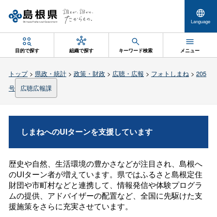
Language
目的で探す
組織で探す
キーワード検索
メニュー
トップ
>
県政・統計
>
政策・財政
>
広聴・広報
>
フォトしまね
>
205
号
広聴広報課
しまねへのUIターンを支援しています
歴史や自然、生活環境の豊かさなどが注目され、島根へ
のUIターン者が増えています。県ではふるさと島根定住
財団や市町村などと連携して、情報発信や体験プログラ
ムの提供、アドバイザーの配置など、全国に先駆けた支
援施策をさらに充実させています。