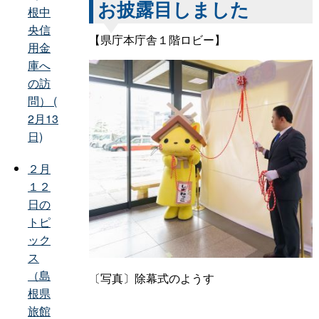
お披露目しました
根中
央信
【県庁本庁舎１階ロビー】
用金
庫へ
の訪
問） (
2月13
日)
２月
１２
日の
トピ
ック
ス
（島
〔写真〕除幕式のようす
根県
旅館