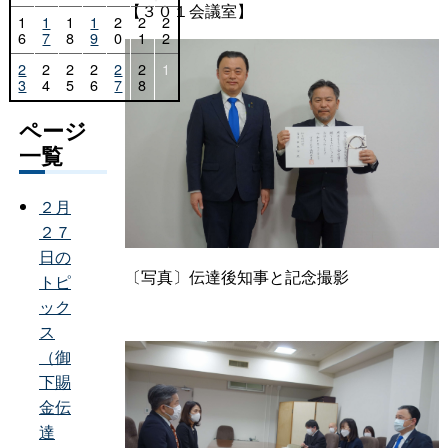
【３０１会議室】
1
1
1
1
2
2
2
6
7
8
9
0
1
2
2
2
2
2
2
2
1
3
4
5
6
7
8
ページ
一覧
２月
２７
日の
〔写真〕伝達後知事と記念撮影
トピ
ック
ス
（御
下賜
金伝
達