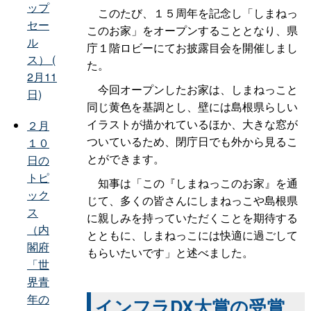
ップ
このたび、１５周年を記念し「しまねっ
セー
このお家」をオープンすることとなり、県
ル
庁１階ロビーにてお披露目会を開催しまし
ス） (
た。
2月11
今回オープンしたお家は、しまねっこと
日)
同じ黄色を基調とし、壁には島根県らしい
イラストが描かれているほか、大きな窓が
２月
ついているため、閉庁日でも外から見るこ
１０
とができます。
日の
トピ
知事は「この『しまねっこのお家』を通
ック
じて、多くの皆さんにしまねっこや島根県
ス
に親しみを持っていただくことを期待する
（内
とともに、しまねっこには快適に過ごして
閣府
もらいたいです」と述べました。
「世
界青
年の
インフラDX大賞の受賞