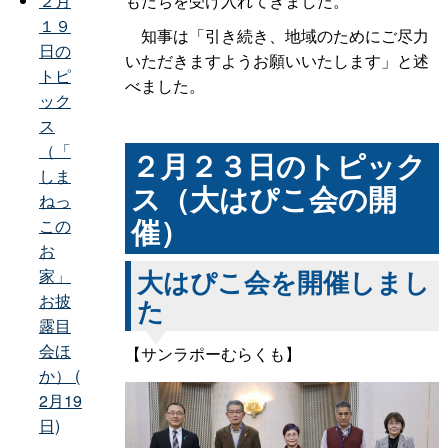
もたちを受け入れてきました。
２月
１９
知事は「引き続き、地域のためにご尽力
日の
いただきますようお願いいたします」と述
トピ
べました。
ック
ス
（「
２月２３日のトピック
しま
ス（大はぴこ会の開
ねっ
催）
この
お
大はぴこ会を開催しまし
家」
お披
た
露目
会ほ
【サンラポーむらくも】
か） (
2月19
日)