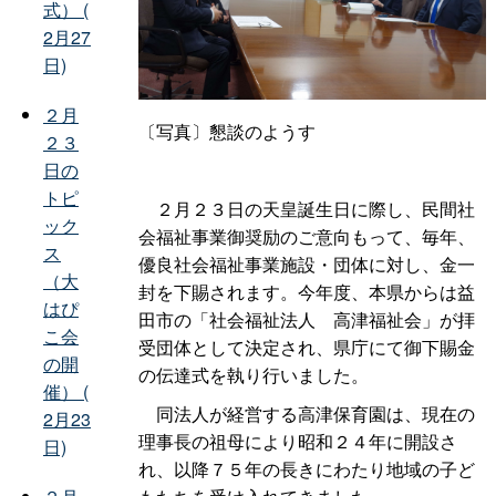
式） (
2月27
日)
２月
〔写真〕懇談のようす
２３
日の
トピ
２月２３日の天皇誕生日に際し、民間社
ック
会福祉事業御奨励のご意向もって、毎年、
ス
優良社会福祉事業施設・団体に対し、金一
（大
封を下賜されます。今年度、本県からは益
はぴ
田市の「社会福祉法
人
高津福祉会」が拝
こ会
受団体として決定され、県庁にて御下賜金
の開
の伝達式を執り行いました。
催） (
同法人が経営する高津保育園は、現在の
2月23
理事長の祖母により昭和２４年に開設さ
日)
れ、以降７５年の長きにわたり地域の子ど