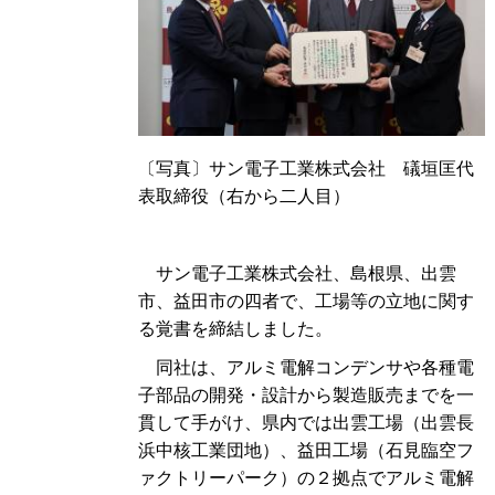
〔写真〕サン電子工業株式会
社
礒垣匡代
表取締役（右から二人目）
サン電子工業株式会社、島根県、出雲
市、益田市の四者で、工場等の立地に関す
る覚書を締結しました。
同社は、アルミ電解コンデンサや各種電
子部品の開発・設計から製造販売までを一
貫して手がけ、県内では出雲工場（出雲長
浜中核工業団地）、益田工場（石見臨空フ
ァクトリーパーク）の２拠点でアルミ電解