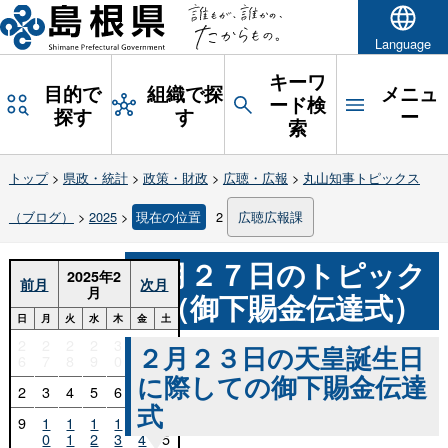
Language
キーワ
目的で
組織で探
メニュ
ード検
探す
す
ー
索
トップ
>
県政・統計
>
政策・財政
>
広聴・広報
>
丸山知事トピックス
（ブログ）
>
2025
>
現在の位置
2
広聴広報課
２月２７日のトピック
2025年2
前月
次月
月
ス（御下賜金伝達式）
日
月
火
水
木
金
土
2
2
2
2
3
3
1
２月２３日の天皇誕生日
6
7
8
9
0
1
に際しての御下賜金伝達
2
3
4
5
6
7
8
式
9
1
1
1
1
1
1
0
1
2
3
4
5