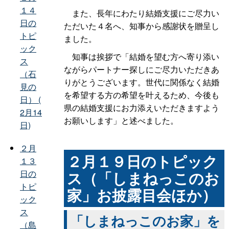
１４
また、長年にわたり結婚支援にご尽力い
日の
ただいた４名へ、知事から感謝状を贈呈し
トピ
ました。
ック
知事は挨拶で「結婚を望む方へ寄り添い
ス
ながらパートナー探しにご尽力いただきあ
（石
りがとうございます。世代に関係なく結婚
見の
を希望する方の希望を叶えるため、今後も
日） (
県の結婚支援にお力添えいただきますよう
2月14
お願いします」と述べました。
日)
２月
２月１９日のトピック
１３
日の
ス（「しまねっこのお
トピ
家」お披露目会ほか）
ック
ス
「しまねっこのお家」を
（島