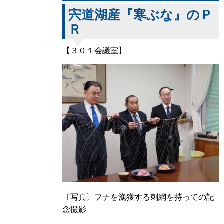
宍道湖産『寒ぶな』のＰ
Ｒ
【３０１会議室】
〔写真〕フナを漁獲する刺網を持っての記
念撮影