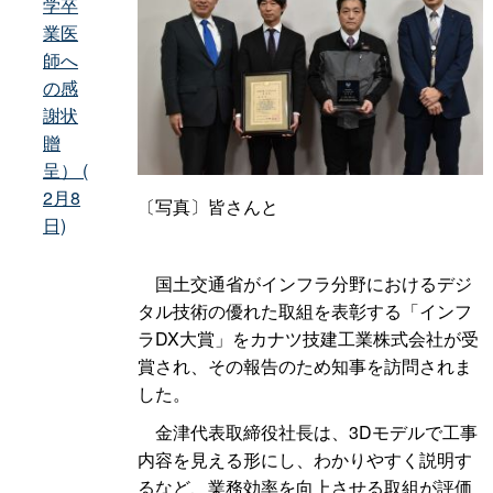
学卒
業医
師へ
の感
謝状
贈
呈） (
2月8
〔写真〕皆さんと
日)
国土交通省がインフラ分野におけるデジ
タル技術の優れた取組を表彰する「インフ
ラDX大賞」をカナツ技建工業株式会社が受
賞され、その報告のため知事を訪問されま
した。
金津代表取締役社長は、3Dモデルで工事
内容を見える形にし、わかりやすく説明す
るなど、業務効率を向上させる取組が評価