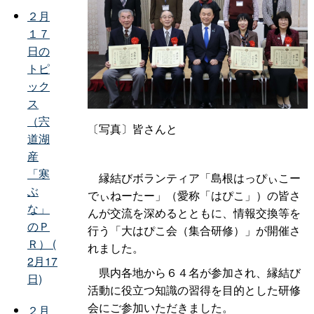
２月
１７
日の
トピ
ック
ス
（宍
〔写真〕皆さんと
道湖
産
「寒
縁結びボランティア「島根はっぴぃこー
ぶ
でぃねーたー」（愛称「はぴこ」）の皆さ
な」
んが交流を深めるとともに、情報交換等を
のＰ
行う「大はぴこ会（集合研修）」が開催さ
Ｒ） (
れました。
2月17
県内各地から６４名が参加され、縁結び
日)
活動に役立つ知識の習得を目的とした研修
会にご参加いただきました。
２月