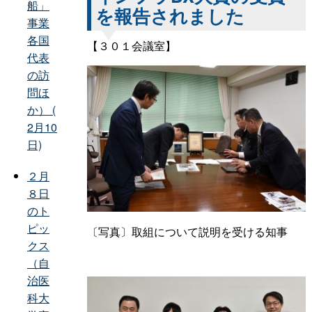
船」
を報告されました
事業
各国
【３０１会議室】
代表
の訪
問ほ
か） (
2月10
日)
２月
８日
のト
ピッ
〔写真〕取組について説明を受ける知事
クス
（自
治医
科大