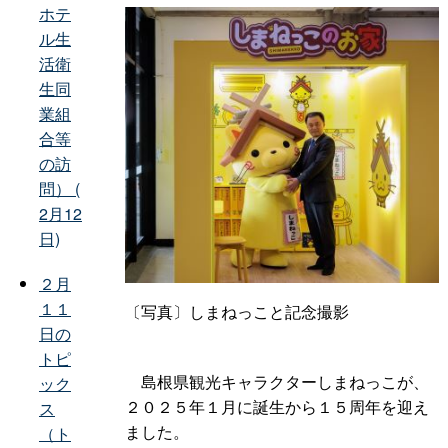
ホテ
ル生
活衛
生同
業組
合等
の訪
問） (
2月12
日)
２月
１１
〔写真〕しまねっこと記念撮影
日の
トピ
島根県観光キャラクターしまねっこが、
ック
２０２５年１月に誕生から１５周年を迎え
ス
ました。
（ト