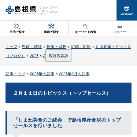
Language
目的で探す
組織で探す
キーワード検索
メニュー
トップ
>
県政・統計
>
政策・財政
>
広聴・広報
>
丸山知事トピックス
（ブログ）
>
2025
>
2
広聴広報課
記事トップ
>
2025年の記事
>
2025年2月の記事
２月１１日のトピックス（トップセールス）
「しまね美食のご縁会」で島根県産食材のトップ
セールスを行いました