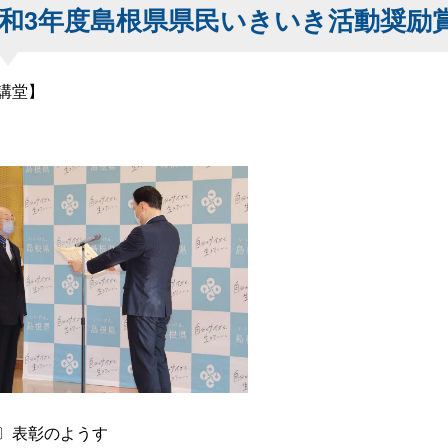
和3年度島根県県民いきいき活動奨励
講堂】
〕表彰のようす