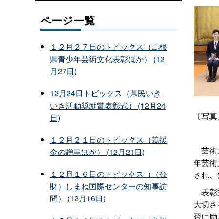
ページ一覧
１２月２７日のトピックス（島根
県青少年芸術文化表彰ほか） (12
月27日)
12月24日トピックス（県民いき
いき活動奨励賞表彰式） (12月24
〔写真
日)
１２月２１日のトピックス（義援
芸術文
金の贈呈ほか） (12月21日)
年芸術
１２月１６日のトピックス（（公
され、
財）しまね国際センターの知事訪
表彰式
問） (12月16日)
大切さ
習に励