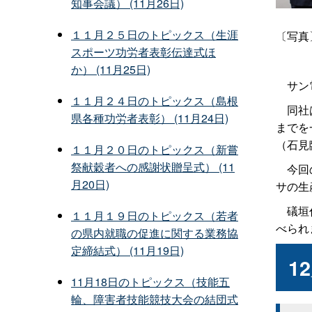
知事会議） (11月26日)
１１月２５日のトピックス（生涯
〔写真
スポーツ功労者表彰伝達式ほ
か） (11月25日)
サン電
１１月２４日のトピックス（島根
同社は
県各種功労者表彰） (11月24日)
までを
（石見
１１月２０日のトピックス（新嘗
祭献穀者への感謝状贈呈式） (11
今回の
月20日)
サの生
礒垣代
１１月１９日のトピックス（若者
べられ
の県内就職の促進に関する業務協
定締結式） (11月19日)
1
11月18日のトピックス（技能五
輪、障害者技能競技大会の結団式