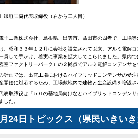
〕
礒垣匡樹代表取締役（右から二人目）
子工業株式会社、島根県、出雲市、益田市の四者で、工場等
、昭和３３年１２月に会社を設立されて以来、アルミ電解コ
一貫して手がけ、着実に事業を拡大してこられました。県内で
臨空ファクトリーパーク）の２拠点でアルミ電解コンデンサを
計画では、出雲工場におけるハイブリッドコンデンサの受注
産開始に対応するため、工場敷地内で建物と生産設備を増設さ
表取締役は「５Ｇの基地局向けなどハイブリッドコンデンサ
ました。
2月24日トピックス（県民いきい