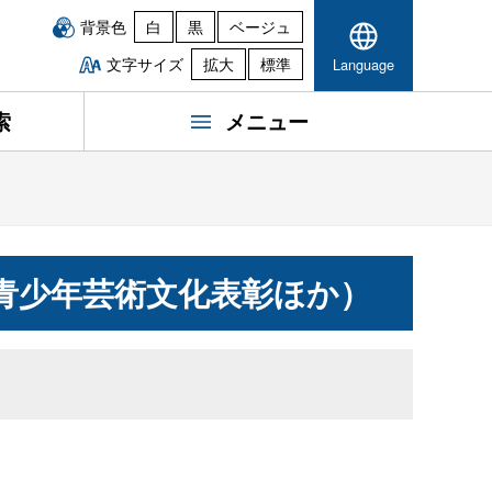
背景色
白
黒
ベージュ
文字サイズ
拡大
標準
Language
索
メニュー
青少年芸術文化表彰ほか）