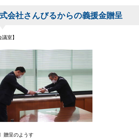
式会社さんびるからの義援金贈呈
1会議室】
〕贈呈のようす