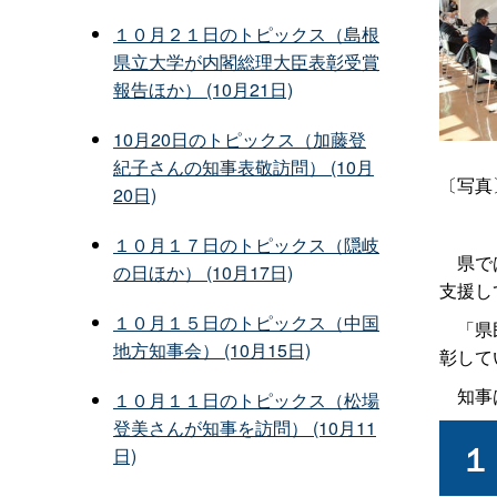
１０月２１日のトピックス（島根
県立大学が内閣総理大臣表彰受賞
報告ほか） (10月21日)
10月20日のトピックス（加藤登
紀子さんの知事表敬訪問） (10月
〔写真
20日)
１０月１７日のトピックス（隠岐
県では
の日ほか） (10月17日)
支援し
１０月１５日のトピックス（中国
「県民
地方知事会） (10月15日)
彰して
知事は
１０月１１日のトピックス（松場
登美さんが知事を訪問） (10月11
１
日)