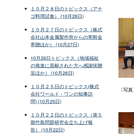
１０月２８日のトピックス（アナ
ゴ料理試食） (10月28日)
１０月２７日のトピックス（株式
会社山本金属製作所からの寄附金
寄贈ほか） (10月27日)
10月26日トピックス（地域福祉
の推進に貢献された方へ感謝状贈
呈ほか） (10月26日)
１０月２５日のトピックス(株式
〔写真
会社ワールド・ワンの知事訪
問) (10月25日)
１０月２２日のトピックス（第５
期竹島問題研究会立ち上げ報
告） (10月22日)