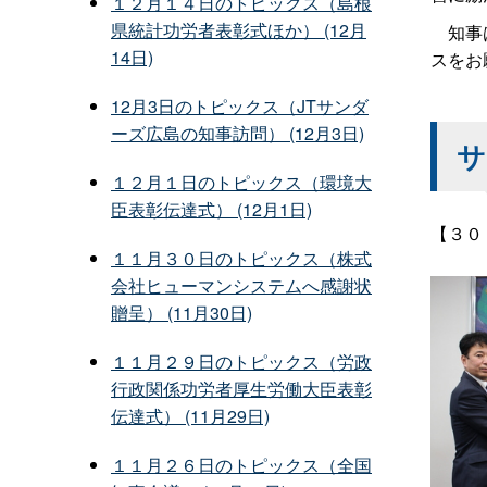
１２月１４日のトピックス（島根
県統計功労者表彰式ほか） (12月
知事は
14日)
スをお
12月3日のトピックス（JTサンダ
ーズ広島の知事訪問） (12月3日)
サ
１２月１日のトピックス（環境大
臣表彰伝達式） (12月1日)
【３０
１１月３０日のトピックス（株式
会社ヒューマンシステムへ感謝状
贈呈） (11月30日)
１１月２９日のトピックス（労政
行政関係功労者厚生労働大臣表彰
伝達式） (11月29日)
１１月２６日のトピックス（全国