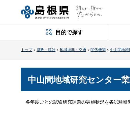
目的で探す
トップ
>
県政・統計
>
地域振興・交通
>
関係機関
>
中山間地域
中山間地域研究センター業
各年度ごとの試験研究課題の実施状況を各試験研究