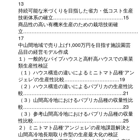
13
持続可能な米づくりを目指した省力・低コスト生産
技術体系の確立……………………………………15
商品性の高い有機米生産のための栽培技術確
立……………………………………………………………
17
中山間地域で売り上げ1,000万円を目指す施設園芸
品目の経営モデル作成
１）一般的なパイプハウスと高軒高ハウスでの果菜
類生産性検証
（１）ハウス構造の違いによるミニトマト品種‘アン
ジェレ’の生産性比較……………………………19
（２）ハウス構造の違いによるパプリカの生産性比
較……………………………………………………21
（３）山間高冷地におけるパプリカ品種の収量性比
較……………………………………………………23
（３）参考山間高冷地におけるパプリカ品種の収量
性比較………………………………………………25
２）ミニトマト品種‘アンジェレ’の産地課題解決と
山間高冷地長期取り作型の生産最大化の検証