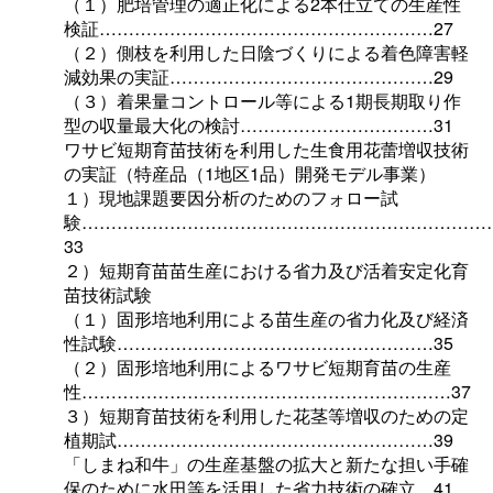
（１）肥培管理の適正化による2本仕立ての生産性
検証…………………………………………………27
（２）側枝を利用した日陰づくりによる着色障害軽
減効果の実証………………………………………29
（３）着果量コントロール等による1期長期取り作
型の収量最大化の検討……………………………31
ワサビ短期育苗技術を利用した生食用花蕾増収技術
の実証（特産品（1地区1品）開発モデル事業）
１）現地課題要因分析のためのフォロー試
験……………………………………………………………
33
２）短期育苗苗生産における省力及び活着安定化育
苗技術試験
（１）固形培地利用による苗生産の省力化及び経済
性試験………………………………………………35
（２）固形培地利用によるワサビ短期育苗の生産
性………………………………………………………37
３）短期育苗技術を利用した花茎等増収のための定
植期試………………………………………………39
「しまね和牛」の生産基盤の拡大と新たな担い手確
保のために水田等を活用した省力技術の確立…41