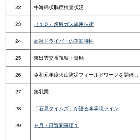
22
牛海綿状脳症検査状況
23
（１０）炭酸ガス施用技術
24
高齢ドライバーの運転特性
25
東出雲交番視察・督励
26
令和元年度火山防災フィールドワークを開催しま
27
集乳業
28
「石見タイムズ」が語る李承晩ライン
29
９月７日質問事項１