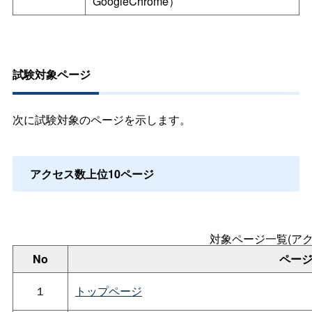
GoogleChrome）
試験対象ページ
次に試験対象のページを示します。
アクセス数上位10ページ
対象ページ一覧(アク
No
ペー
１
トップページ