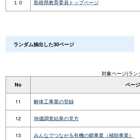
１０
島根県教育委員トップページ
ランダム抽出した30ページ
対象ページ(ラン
No
ペー
11
解体工事業の登録
12
地価調査結果の見方
13
みんなでつながる有機の郷事業（補助事業）