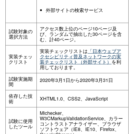
外部サイトの検索サービス
アクセス数上位のページ10ページ及
試験対象の
び、ランダムで抽出した30ページを含
選択方法
む、計40ページ。
実装チェックリストは
「日本ウェブア
実装チェッ
クセシビリティ普及ネットワークの実
クリスト
装チェックリスト（外部サイト）
を利
用しております。
試験実施期
2020年3月1日から2020年3月31日
間
依存した技
XHTML1.0、CSS2、JavaScript
術
Michecker、
W3CMarkupValidationService、カラー
試験に使用
コントラストアナライザー、ブラウザ
したツール
ソフトウェア（IE8、IE10、Firefox、