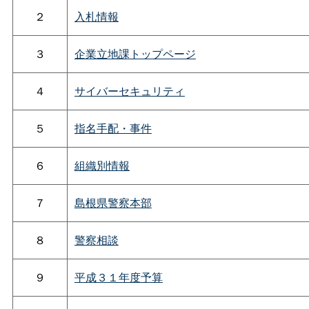
２
入札情報
３
企業立地課トップページ
４
サイバーセキュリティ
５
指名手配・事件
６
組織別情報
７
島根県警察本部
８
警察相談
９
平成３１年度予算