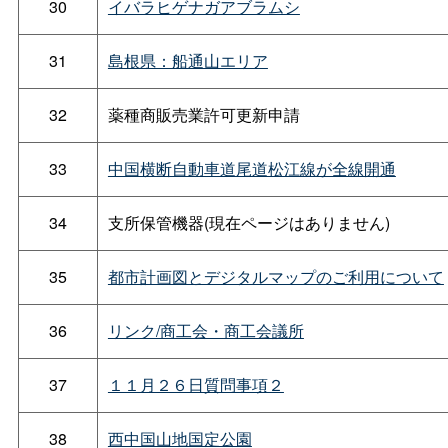
30
イバラヒゲナガアブラムシ
31
島根県：船通山エリア
32
薬種商販売業許可更新申請
33
中国横断自動車道尾道松江線が全線開通
34
支所保管機器(現在ページはありません)
35
都市計画図とデジタルマップのご利用について
36
リンク/商工会・商工会議所
37
１１月２６日質問事項２
38
西中国山地国定公園