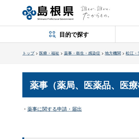
目的で探す
トップ
>
医療・福祉
>
薬事・衛生・感染症
>
地方機関
>
松江・
薬事（薬局、医薬品、医療
・
薬事に関する申請・届出