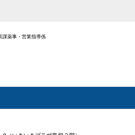
策課薬事・営業指導係
41-3（いきいきプラザ島根３階）