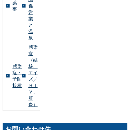
薬
係
事
営
業
と
温
泉
感染
症
（結
感染
核、
症・
エイ
予防
ズ／
接種
ＨＩ
Ｖ、
肝
炎）
お問い合わせ先