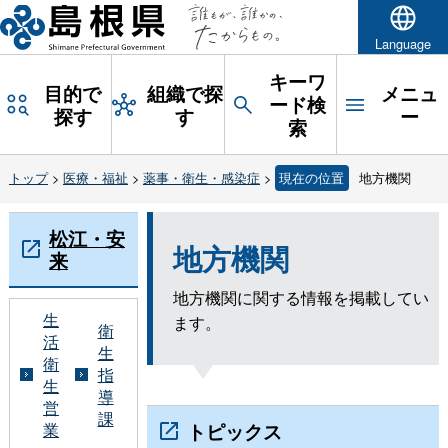
Language
キーワ
目的で
組織で探
メニュ
ード検
探す
す
ー
索
トップ
>
医療・福祉
>
薬事・衛生・感染症
>
現在の位置
地方機関
松江・安
地方機関
来
地方機関に関する情報を掲載してい
生
ます。
衛
活
生
衛
指
生
導
営
課
トピックス
業