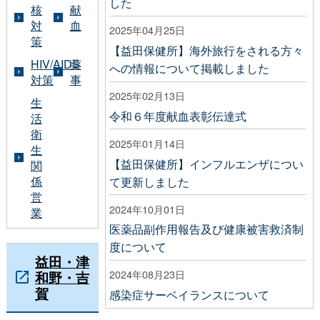
した
核
献
対
血
2025年04月25日
策
【益田保健所】海外旅行をされる方々
HIV/AIDS
薬
への情報について掲載しました
対策
事
2025年02月13日
生
令和６年度献血表彰伝達式
活
衛
2025年01月14日
生
【益田保健所】インフルエンザについ
関
係
て更新しました
営
2024年10月01日
業
医薬品副作用報告及び健康被害救済制
度について
益田・津
2024年08月23日
和野・吉
賀
感染症サーベイランスについて