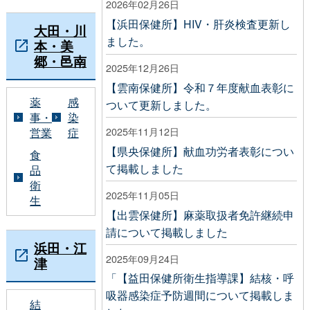
2026年02月26日
【浜田保健所】HIV・肝炎検査更新し
大田・川
ました。
本・美
郷・邑南
2025年12月26日
【雲南保健所】令和７年度献血表彰に
薬
感
ついて更新しました。
事・
染
2025年11月12日
営業
症
【県央保健所】献血功労者表彰につい
食
て掲載しました
品
衛
2025年11月05日
生
【出雲保健所】麻薬取扱者免許継続申
請について掲載しました
浜田・江
2025年09月24日
津
「【益田保健所衛生指導課】結核・呼
吸器感染症予防週間について掲載しま
結