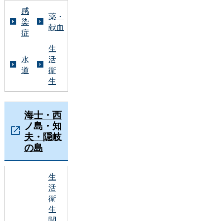
感
薬・
染
献血
症
生
水
活
道
衛
生
海士・西
ノ島・知
夫・隠岐
の島
生
活
衛
生
関