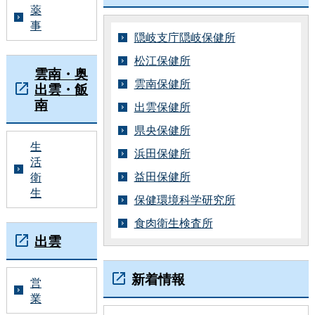
薬
事
隠岐支庁隠岐保健所
松江保健所
雲南・奥
雲南保健所
出雲・飯
南
出雲保健所
県央保健所
生
浜田保健所
活
益田保健所
衛
生
保健環境科学研究所
食肉衛生検査所
出雲
新着情報
営
業