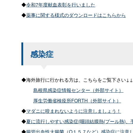
◆
令和7年度献血表彰を行いました
◆
薬事に関する様式のダウンロードはこちらから
感染症
◆海外旅行に行かれる方は、こちらをご覧下さい↓↓
島根県感染症情報センター（外部サイト）
厚生労働省検疫所FORTH（外部サイト）
◆
マダニに咬まれないように注意しましょう！
◆
夏に流行しやすい感染症(咽頭結膜熱(プール熱)
◆
腸管出血性大腸菌（O１５７など）感染症に注意