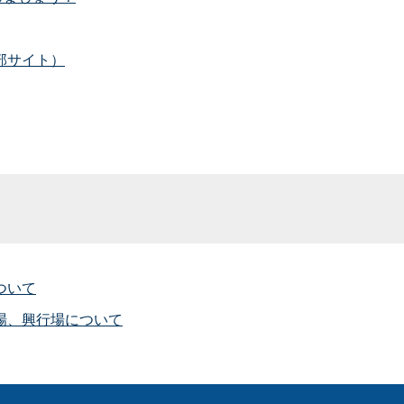
部サイト）
ついて
場、興行場について