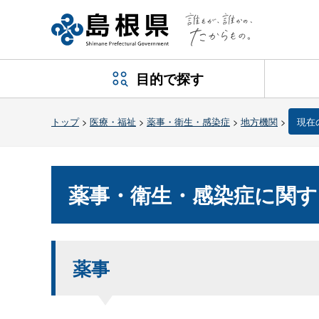
目的で探す
トップ
>
医療・福祉
>
薬事・衛生・感染症
>
地方機関
>
現在
薬事・衛生・感染症に関す
薬事