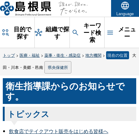
Language
キーワ
目的で
組織で探
メニュ
ード検
探す
す
ー
索
トップ
>
医療・福祉
>
薬事・衛生・感染症
>
地方機関
>
現在の位置
大
田・川本・美郷・邑南
県央保健所
衛生指導課からのお知らせで
す。
トピックス
飲食店でテイクアウト販売をはじめる皆様へ