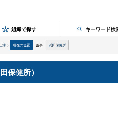
組織で探す
キーワード検
江津
>
現在の位置
薬事
浜田保健所
田保健所）