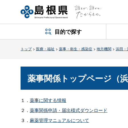
目的で探す
トップ
>
医療・福祉
>
薬事・衛生・感染症
>
地方機関
>
浜田・
薬事関係トップページ（浜
１．
薬事に関する情報
２．
薬事関係申請・届出様式ダウンロード
３．
麻薬管理マニュアルについて