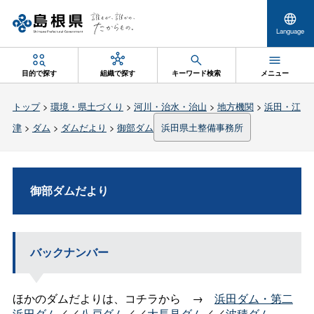
Language
目的で探す
組織で探す
キーワード検索
メニュー
トップ
>
環境・県土づくり
>
河川・治水・治山
>
地方機関
>
浜田・江
津
>
ダム
>
ダムだより
>
御部ダム
浜田県土整備事務所
御部ダムだより
バックナンバー
ほかのダムだよりは、コチラか
ら→
浜田ダム・第二
浜田ダム
／／
八戸ダム
／／
大長見ダム
／／
波積ダム