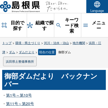
Language
キーワ
目的で
組織で探
メニュ
ード検
探す
す
ー
索
トップ
>
環境・県土づくり
>
河川・治水・治山
>
地方機関
>
浜田・江
津
>
ダム
>
ダムだより
>
現在の位置
御部ダム
浜田県土整備事務所
御部ダムだよ
り
バックナン
バー
・
第1号～第10号
・
第11号～第20号