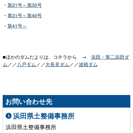
・
第21号～第30号
・
第31号～第40号
・
第41号～
■ほかのダムだよりは、コチラか
ら→
浜田・第二浜田ダ
ム
／／
八戸ダム
／／
大長見ダム
／／
波積ダム
お問い合わせ先
浜田県土整備事務所
浜田県土整備事務所