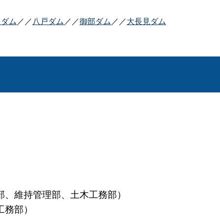
田ダム
／／
八戸ダム
／／
御部ダム
／／
大長見ダム
部、維持管理部、土木工務部）
工務部）