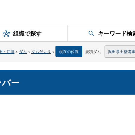
組織で探す
キーワード検
田・江津
>
ダム
>
ダムだより
>
現在の位置
波積ダム
浜田県土整備
ンバー