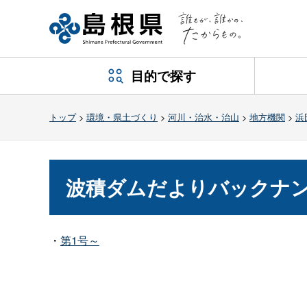
目的で探す
トップ
>
環境・県土づくり
>
河川・治水・治山
>
地方機関
>
浜
波積ダムだよりバックナ
・
第1号～