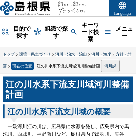
Language
キーワ
目的で
組織で探
メニュ
ード検
探す
す
ー
索
トップ
>
環境・県土づくり
>
河川・治水・治山
>
河川・海岸
>
方針・計
画
>
現在の位置
江の川水系下流支川域河川整備計画
河川課
江の川水系下流支川域河川整備
計画
江の川水系下流支川域の概要
一級河川江の川は、広島県に水源を発し、広島県内で馬
洗川、西城川、神野瀬川など、島根県内で出羽川、矢谷