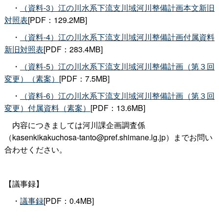
・
（資料-3）江の川水系下流支川域河川整備計画本文新旧
対照表
[PDF：129.2MB]
・
（資料-4）江の川水系下流支川域河川整備計画付属資料
新旧対照表
[PDF：283.4MB]
・
（資料-5）江の川水系下流支川域河川整備計画（第３回
変更）（素案）
[PDF：7.5MB]
・
（資料-6）江の川水系下流支川域河川整備計画（第３回
変更）付属資料（素案）
[PDF：13.6MB]
内容につきましては河川課企画調査係
（kasenkikakuchosa-tanto@pref.shimane.lg.jp）までお問い
合わせください。
【議事録】
・
議事録
[PDF：0.4MB]