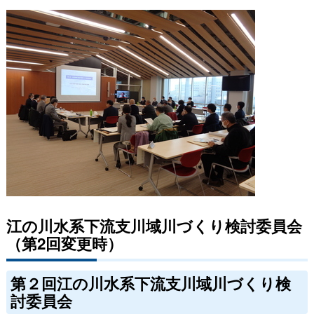
江の川水系下流支川域川づくり検討委員会
（第2回変更時）
第２回江の川水系下流支川域川づくり検
討委員会