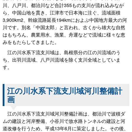
川、八戸川、都治川など合計355もの支川が流れ込みなが
ら、中国山地を貫き、江津市で日本海に注ぐ、流域面積
3,900km2、幹線流路延長194kmにおよぶ中国地方最大の河
川です。別名「中国太郎」と言われ、古くから雄大な自然
はもちろん、農業用水、漁業、舟運などで流域に様々な恵
みをもたらしてきました。
江の川水系下流支川域は、島根県分の江の川流域のう
ち、出羽川流域、八戸川流域を除く支川全域としていま
す。
江の川水系下流支川域河川整備計
画
江の川水系下流支川域河川整備計画は、都治川で波積ダ
ムの建設と河岸整備、小谷川で放水路トンネルの建設と河
道改修を行うため、平成13年6月に策定しました。その後、