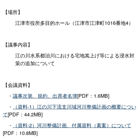
【場所】
江津市役所多目的ホール（江津市江津町1016番地4）
【議事内容】
江の川水系都治川における宅地嵩上げ等による浸水対
策の追加について
【会議資料】
・
議事次第、規約、出席者名簿
[PDF：1.6MB]
・
（資料-1）江の川下流支川域河川整備計画の概要につい
て
[PDF：44.2MB]
・
（資料-2）河川整備計画、付属資料（素案）について
[PDF：10.8MB]