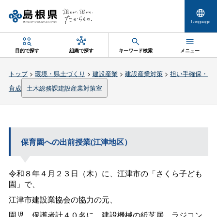
Language
目的で探す
組織で探す
キーワード検索
メニュー
トップ
>
環境・県土づくり
>
建設産業
>
建設産業対策
>
担い手確保・
育成
土木総務課建設産業対策室
保育園への出前授業(江津地区）
令和８年４月２３日（木）に、江津市の「さくら子ども
園」で、
江津市建設業協会の協力の元、
園児、保護者計４０名に、建設機械の紙芝居、ラジコン