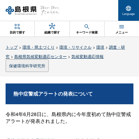
Language
目的で探す
組織で探す
キーワード検索
メニュー
トップ
>
環境・県土づくり
>
環境・リサイクル
>
環境
>
調査・研
究
>
島根県気候変動適応センター
>
気候変動適応情報
保健環境科学研究所
熱中症警戒アラートの発表について
令和4年6月28日に、島根県内に今年度初めて熱中症警戒
アラートが発表されました。