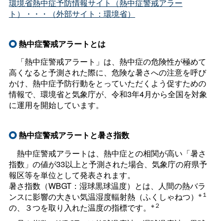
環境省熱中症予防情報サイト（熱中症警戒アラー
ト）・・・（外部サイト：環境省）
熱中症警戒アラートとは
「熱中症警戒アラート」は、熱中症の危険性が極めて
高くなると予測された際に、危険な暑さへの注意を呼び
かけ、熱中症予防行動をとっていただくよう促すための
情報で、環境省と気象庁が、令和3年4月から全国を対象
に運用を開始しています。
熱中症警戒アラートと暑さ指数
熱中症警戒アラートは、熱中症との相関が高い「暑さ
指数」の値が33以上と予測された場合、気象庁の府県予
報区等を単位として発表されます。
暑さ指数（WBGT：湿球黒球温度）とは、人間の熱バラ
※１
ンスに影響の大きい気温湿度輻射熱（ふくしゃねつ）
※２
の、３つを取り入れた温度の指標です。