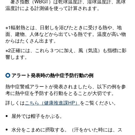
暑さ指数（WBGT）は乾球温度計、湿球温度計、黒球
温度計による計測値を使って計算されます。
※1輻射熱とは、日射しを浴びたときに受ける熱や、地
面、建物、人体などから出ている熱です。温度が高い物
からはたくさん出ます。
※2正確には、これら３つに加え、風（気流）も指標に影
響します。
アラート発表時の熱中症予防行動の例
熱中症警戒アラートが発表されましたら、以下の例を参
考に熱中症を予防する行動をとることが大切です。
詳しくは
こちら（健康推進課HP）
をご覧ください。
屋外では帽子をかぶる。
水分をこまめに摂取する。（汗をかいた時には、ス