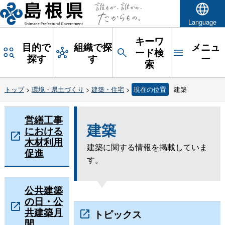
Language
キーワ
目的で
組織で探
メニュ
ード検
探す
す
ー
索
トップ
>
環境・県土づくり
>
建築・住宅
>
現在の位置
建築
営繕工事
建築
における
木材利用
建築に関する情報を掲載していま
促進
す。
公共建築
の日・公
共建築月
トピックス
間