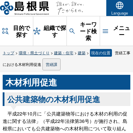
Language
キーワ
目的で
組織で探
メニュ
ード検
探す
す
ー
索
トップ
>
環境・県土づくり
>
建築・住宅
>
建築
>
現在の位置
営繕工事
における木材利用促進
営繕課
木材利用促進
公共建築物の木材利用促進
平成22年10月に「公共建築物等における木材の利用の促
進に関する法律」（平成22年法律第36号）が施行され、島
根県においても公共建築物への木材利用について取り組ん